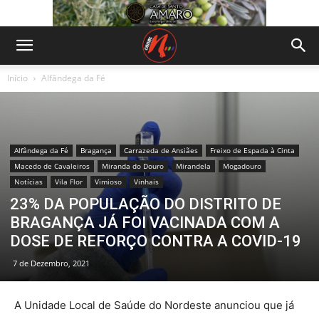
Início
Alfândega da Fé
Alfândega da Fé
Bragança
Carrazeda de Ansiães
Freixo de Espada à Cinta
Macedo de Cavaleiros
Miranda do Douro
Mirandela
Mogadouro
Notícias
Vila Flor
Vimioso
Vinhais
23% DA POPULAÇÃO DO DISTRITO DE
BRAGANÇA JÁ FOI VACINADA COM A
DOSE DE REFORÇO CONTRA A COVID-19
7 de Dezembro, 2021
A Unidade Local de Saúde do Nordeste anunciou que já