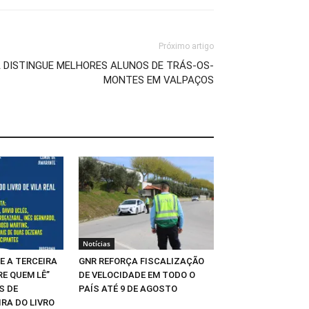
Próximo artigo
 DISTINGUE MELHORES ALUNOS DE TRÁS-OS-
MONTES EM VALPAÇOS
Notícias
E A TERCEIRA
GNR REFORÇA FISCALIZAÇÃO
RE QUEM LÊ”
DE VELOCIDADE EM TODO O
S DE
PAÍS ATÉ 9 DE AGOSTO
IRA DO LIVRO