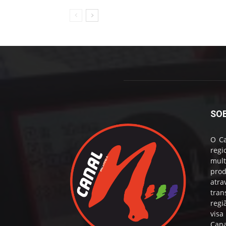
SO
O Ca
reg
mul
prod
atr
tran
regi
visa
Cana