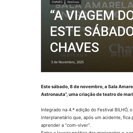
CHAVES
Notícias
“A VIAGEM D
ESTE SÁBADO
CHAVES
3 de Novembro, 2025
Este sábado, 8 de novembro, a Sala Amare
Astronauta”, uma criação de teatro de ma
Integrado na 4.ª edição do Festival BILHÓ,
interplanetário que, após um acidente, fica
aprender a “com-viver”.
Entre a leveza poética das marionetas e a p