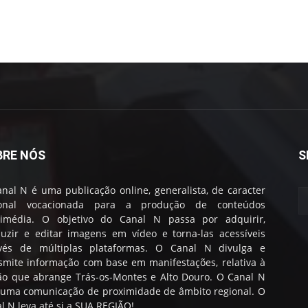
BRE NÓS
S
nal N é uma publicação online, generalista, de caracter
ional vocacionada para a produção de conteúdos
timédia. O objetivo do Canal N passa por adquirir,
uzir e editar imagens em vídeo e torna-las acessíveis
avés de múltiplas plataformas. O Canal N divulga e
smite informação com base em manifestações, relativa à
ão que abrange Trás-os-Montes e Alto Douro. O Canal N
 uma comunicação de proximidade de âmbito regional. O
l N leva até si a SUA REGIÃO!