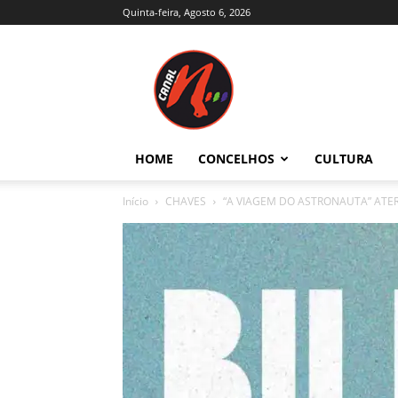
Quinta-feira, Agosto 6, 2026
Canal
N
–
Notícias
–
Trás-
HOME
CONCELHOS
CULTURA
os-
Montes
Início
CHAVES
“A VIAGEM DO ASTRONAUTA” ATE
e
Alto
Douro