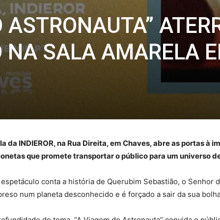
O ASTRONAUTA” ATER
 NA SALA AMARELA 
la da INDIEROR, na Rua Direita, em Chaves, abre as portas à 
rionetas que promete transportar o público para um universo
 o espetáculo conta a história de Querubim Sebastião, o Senhor
 preso num planeta desconhecido e é forçado a sair da sua bolha
rofundidade do tema, “A Viagem do Astronauta” convida o público