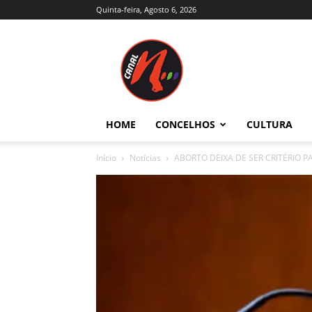
Quinta-feira, Agosto 6, 2026
Canal
N
–
Notícias
–
Trás-
HOME
CONCELHOS
CULTURA
os-
Montes
Início
Notícias
ABORTO DEIXA DE SER CRITÉRIO P
e
Alto
Douro