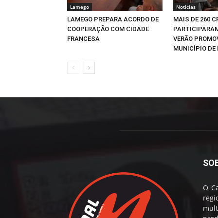
Lamego
Notícias
LAMEGO PREPARA ACORDO DE
MAIS DE 260 
COOPERAÇÃO COM CIDADE
PARTICIPARAM
FRANCESA
VERÃO PROMO
MUNICÍPIO DE 
SO
O Ca
reg
mul