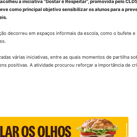
olheu a iniciativa “Gostar é Respeitar”, promovida pelo CLD
 teve como principal objetivo sensibilizar os alunos para a pre
eis.
 ação decorreu em espaços informais da escola, como o bufete e a
es.
das várias iniciativas, entre as quais momentos de partilha 
ns positivas. A atividade procurou reforçar a importância de cr