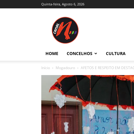
Quinta-feira, Agosto 6, 2026
Canal
N
–
Notícias
–
Trás-
HOME
CONCELHOS
CULTURA
os-
Montes
Início
Mogadouro
AFETOS E RESPEITO EM DEST
e
Alto
Douro