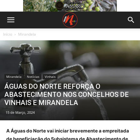
Início
Mirandela
Mirandela
Notícias
Vinhais
ÁGUAS DO NORTE REFORÇA O
ABASTECIMENTO NOS CONCELHOS DE
VINHAIS E MIRANDELA
15 de Março, 2024
A Águas do Norte vai iniciar brevemente a empreitada
de beneficiação do Subsistema de Abastecimento de