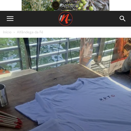
Início
Alfândega da Fé