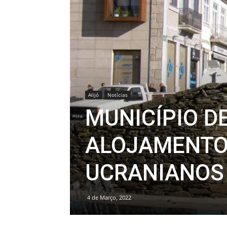
Alijó
Notícias
MUNICÍPIO D
ALOJAMENTO
UCRANIANOS
4 de Março, 2022