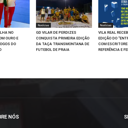
Notícias
Notícias
ILHA NO
GD VILAR DE PERDIZES
VILA REAL RECEB
OM OURO E
CONQUISTA PRIMEIRA EDIÇÃO
EDIÇÃO DO “ENT
JOGOS DO
DA TAÇA TRANSMONTANA DE
COM ESCRITORE
O
FUTEBOL DE PRAIA
REFERÊNCIA E FE
BRE NÓS
S