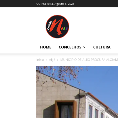
Quinta-feira, Agosto 6, 2026
Canal
N
–
Notícias
–
Trás-
HOME
CONCELHOS
CULTURA
os-
Montes
Início
Alijó
MUNICÍPIO DE ALIJÓ PROCURA ALOJ
e
Alto
Douro