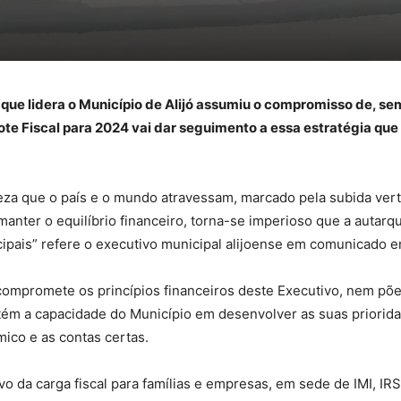
que lidera o Município de Alijó assumiu o compromisso de, sem
cote Fiscal para 2024 vai dar seguimento a essa estratégia qu
eza que o país e o mundo atravessam, marcado pela subida vert
manter o equilíbrio financeiro, torna-se imperioso que a autarq
cipais” refere o executivo municipal alijoense em comunicado e
compromete os princípios financeiros deste Executivo, nem põ
m a capacidade do Município em desenvolver as suas prioridade
mico e as contas certas.
vo da carga fiscal para famílias e empresas, em sede de IMI, IR