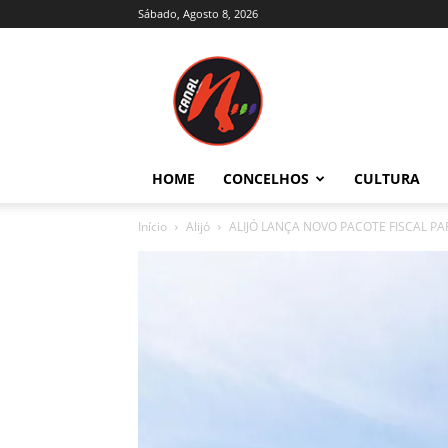
Sábado, Agosto 8, 2026
Canal
N
–
Notícias
–
Trás-
HOME
CONCELHOS
CULTURA
os-
Montes
Início
Alijó
ALIJÓ LANÇA NOVO PACOTE FISCAL PA
e
Alto
Douro