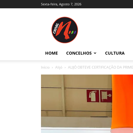
Sexta-feira, Agosto 7, 2026
Canal
N
–
Notícias
–
Trás-
HOME
CONCELHOS
CULTURA
os-
Montes
Início
Alijó
ALIJÓ OBTEVE CERTIFICAÇÃO DA PRI
e
Alto
Douro