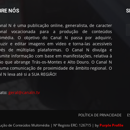
BRE NÓS
S
nal N é uma publicação online, generalista, de caracter
ional vocacionada para a produção de conteúdos
timédia. O objetivo do Canal N passa por adquirir,
uzir e editar imagens em vídeo e torna-las acessíveis
avés de múltiplas plataformas. O Canal N divulga e
smite informação com base em manifestações, relativa à
ão que abrange Trás-os-Montes e Alto Douro. O Canal N
 uma comunicação de proximidade de âmbito regional. O
l N leva até si a SUA REGIÃO!
ato:
geral@canaln.tv
POLÍTICA DE PRIVACIDADE
E
dução de Conteúdos Multimédia | Nª Registo ERC: 126715 | by
Purple Profile