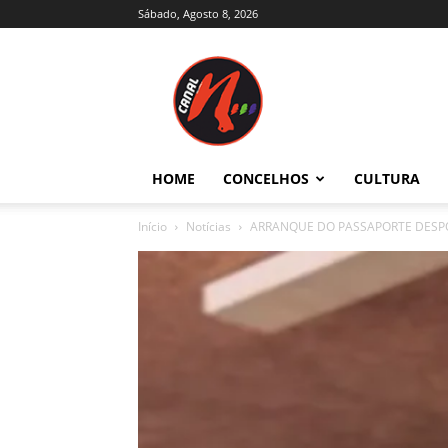
Sábado, Agosto 8, 2026
Canal
N
–
Notícias
–
Trás-
HOME
CONCELHOS
CULTURA
os-
Montes
Início
Notícias
ARRANQUE DO PASSAPORTE DESPO
e
Alto
Douro