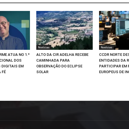
Notícias
Notícias
RME ATUA NO 1.º
ALTO DA CIR ADELHA RECEBE
CCDR NORTE DE
CIONAL DOS
CAMINHADA PARA
ENTIDADES DA R
 DIGITAIS EM
OBSERVAÇÃO DO ECLIPSE
PARTICIPAR EM
 FÉ
SOLAR
EUROPEUS DE I