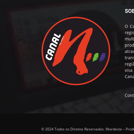
SO
O Ca
reg
mul
prod
atr
tran
regi
visa
Cana
Cont
© 2024 Todos os Direitos Reservados. INordeste – Pro