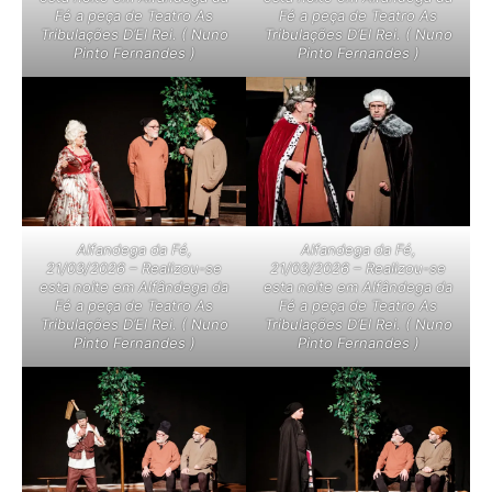
Fé a peça de Teatro As
Fé a peça de Teatro As
Tribulações D’El Rei. ( Nuno
Tribulações D’El Rei. ( Nuno
Pinto Fernandes )
Pinto Fernandes )
Alfandega da Fé,
Alfandega da Fé,
21/03/2026 – Realizou-se
21/03/2026 – Realizou-se
esta noite em Alfândega da
esta noite em Alfândega da
Fé a peça de Teatro As
Fé a peça de Teatro As
Tribulações D’El Rei. ( Nuno
Tribulações D’El Rei. ( Nuno
Pinto Fernandes )
Pinto Fernandes )