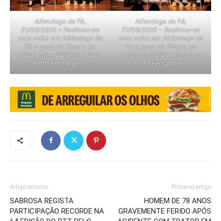
Alfandega da Fé,
Alfandega da Fé,
21/03/2026 – Realizou-se
21/03/2026 – Realizou-se
esta noite em Alfândega da
esta noite em Alfândega da
Fé a peça de Teatro As
Fé a peça de Teatro As
Tribulações D’El Rei. ( Nuno
Tribulações D’El Rei. ( Nuno
Pinto Fernandes )
Pinto Fernandes )
Artigo anterior
Próximo artigo
SABROSA REGISTA
HOMEM DE 78 ANOS
PARTICIPAÇÃO RECORDE NA
GRAVEMENTE FERIDO APÓS