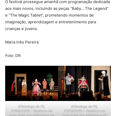
O festival prossegue amanhã com programação dedicada
aos mais novos, incluindo as peças “Baby… The Legend”
e “The Magic Tablet”, prometendo momentos de
imaginação, aprendizagem e entretenimento para
crianças e jovens.
Maria Inês Pereira
Foto: DR
Alfandega da Fé,
Alfandega da Fé,
21/03/2026 – Realizou-se
21/03/2026 – Realizou-se
esta noite em Alfândega da
esta noite em Alfândega da