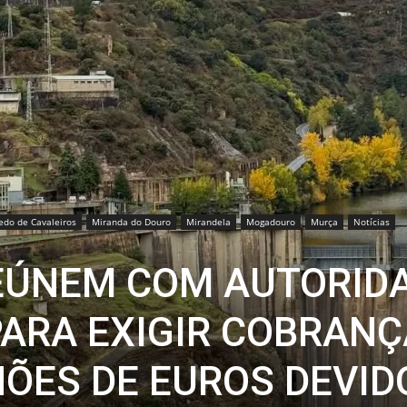
do de Cavaleiros
Miranda do Douro
Mirandela
Mogadouro
Murça
Notícias
EÚNEM COM AUTORID
PARA EXIGIR COBRANÇ
HÕES DE EUROS DEVID