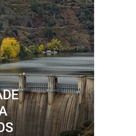
ADE
A
OS