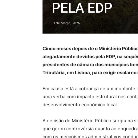
PELA EDP
3 de Março, 2026
Cinco meses depois de o Ministério Públic
alegadamente devidos pela EDP, na sequên
presidentes de câmara dos municípios bene
Tributária, em Lisboa, para exigir esclare
Em causa está a cobrança de um montante co
uma verba com impacto estrutural nas conta
desenvolvimento económico local.
A decisão do Ministério Público surgiu na 
que gerou controvérsia quanto ao enquadram
com os mecanismos administrativos conduce