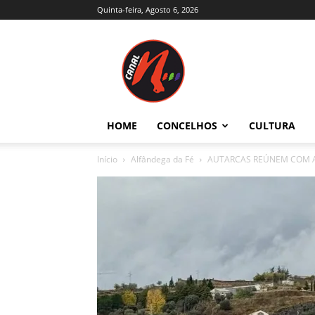
Quinta-feira, Agosto 6, 2026
Canal
N
–
Notícias
–
Trás-
HOME
CONCELHOS
CULTURA
os-
Montes
Início
Alfândega da Fé
AUTARCAS REÚNEM COM AU
e
Alto
Douro