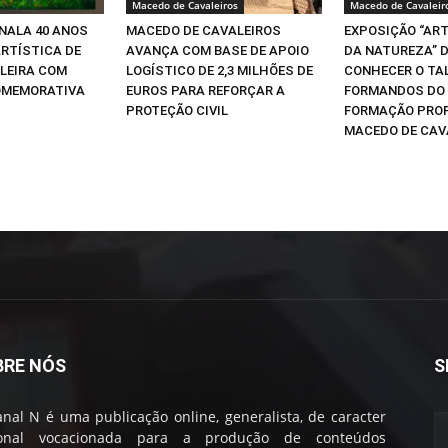
Macedo de Cavaleiros
Macedo de Cavaleir
NALA 40 ANOS
MACEDO DE CAVALEIROS
EXPOSIÇÃO “ART
ARTÍSTICA DE
AVANÇA COM BASE DE APOIO
DA NATUREZA” D
LEIRA COM
LOGÍSTICO DE 2,3 MILHÕES DE
CONHECER O TA
OMEMORATIVA
EUROS PARA REFORÇAR A
FORMANDOS DO 
PROTEÇÃO CIVIL
FORMAÇÃO PROF
MACEDO DE CAV
BRE NÓS
S
nal N é uma publicação online, generalista, de caracter
ional vocacionada para a produção de conteúdos