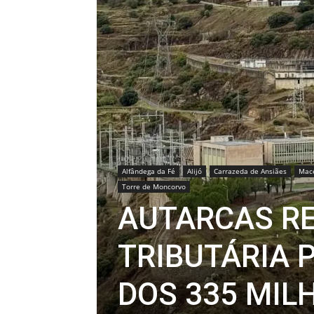
Alfândega da Fé
Alijó
Carrazeda de Ansiães
Mace
Torre de Moncorvo
AUTARCAS R
TRIBUTÁRIA 
DOS 335 MIL