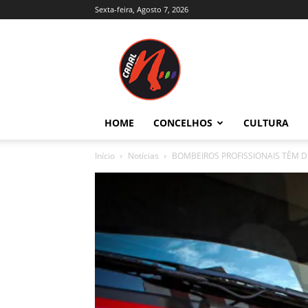
Sexta-feira, Agosto 7, 2026
Canal
N
–
Notícias
–
Trás-
HOME
CONCELHOS
CULTURA
os-
Montes
Início
Notícias
BOMBEIROS PROFISSIONAIS TÊM 
e
Alto
Douro