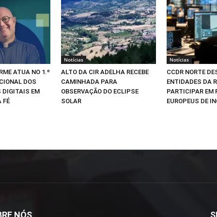
Notícias
Notícias
RME ATUA NO 1.º
ALTO DA CIR ADELHA RECEBE
CCDR NORTE DE
CIONAL DOS
CAMINHADA PARA
ENTIDADES DA R
 DIGITAIS EM
OBSERVAÇÃO DO ECLIPSE
PARTICIPAR EM
 FÉ
SOLAR
EUROPEUS DE I
BRE NÓS
S