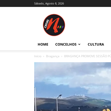
Sábado, Agosto 8, 2026
Canal
N
–
Notícias
–
Trás-
HOME
CONCELHOS
CULTURA
os-
Montes
Início
Bragança
BRAGANÇA PROMOVE SESSÃO PÚ
e
Alto
Douro