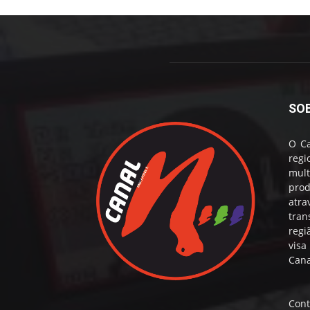
SO
O Ca
reg
mul
prod
atr
tran
regi
visa
Cana
Cont