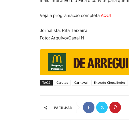
mais interativo (…) Fica o convite para quem
Veja a programação completa
AQUI
Jornalista: Rita Teixeira
Foto: Arquivo/Canal N
TAGS
Caretos
Carnaval
Entrudo Chocalheiro
PARTILHAR