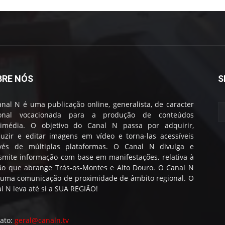
BRE NÓS
S
nal N é uma publicação online, generalista, de caracter
ional vocacionada para a produção de conteúdos
timédia. O objetivo do Canal N passa por adquirir,
uzir e editar imagens em vídeo e torna-las acessíveis
avés de múltiplas plataformas. O Canal N divulga e
smite informação com base em manifestações, relativa à
ão que abrange Trás-os-Montes e Alto Douro. O Canal N
 uma comunicação de proximidade de âmbito regional. O
l N leva até si a SUA REGIÃO!
ato:
geral@canaln.tv