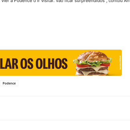
 vier a Podence o ir visitar. Vão ficar surpreendidos”, contou An
Podence