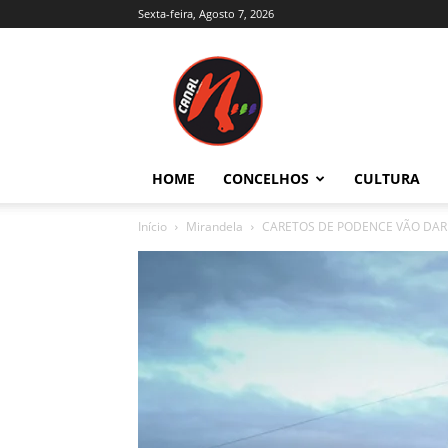
Sexta-feira, Agosto 7, 2026
Canal
N
–
Notícias
–
Trás-
HOME
CONCELHOS
CULTURA
os-
Montes
Início
Mirandela
CARETOS DE PODENCE VÃO DAR
e
Alto
Douro