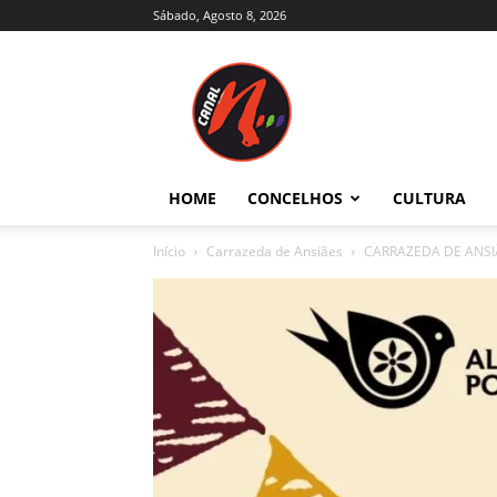
Sábado, Agosto 8, 2026
Canal
N
–
Notícias
–
Trás-
HOME
CONCELHOS
CULTURA
os-
Montes
Início
Carrazeda de Ansiães
CARRAZEDA DE ANSIÃ
e
Alto
Douro