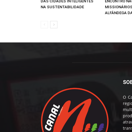
DAS CIDADES INTELIGENTES
ENCONTRO NA
NA SUSTENTABILIDADE
MISSIONÁRIOS
ALFÂNDEGA DA
SO
O Ca
reg
mul
prod
atr
tran