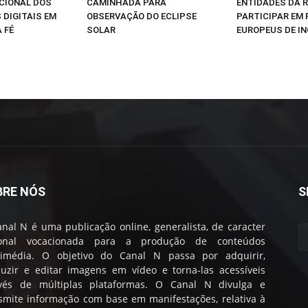
CIONAL DOS
CAMINHADA PARA
ENTIDADES DA R
 DIGITAIS EM
OBSERVAÇÃO DO ECLIPSE
PARTICIPAR EM
 FÉ
SOLAR
EUROPEUS DE I
BRE NÓS
S
nal N é uma publicação online, generalista, de caracter
ional vocacionada para a produção de conteúdos
timédia. O objetivo do Canal N passa por adquirir,
uzir e editar imagens em vídeo e torna-las acessíveis
avés de múltiplas plataformas. O Canal N divulga e
smite informação com base em manifestações, relativa à