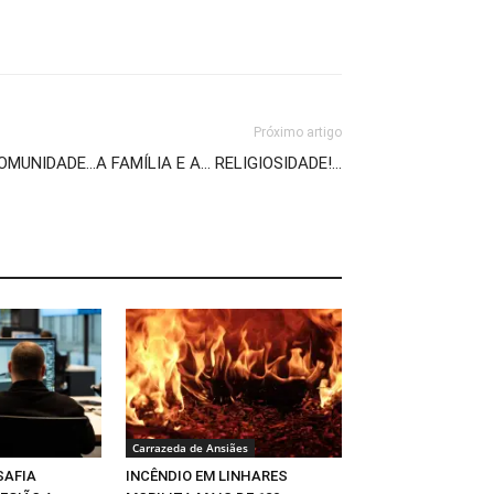
Próximo artigo
OMUNIDADE…A FAMÍLIA E A… RELIGIOSIDADE!…
Carrazeda de Ansiães
SAFIA
INCÊNDIO EM LINHARES