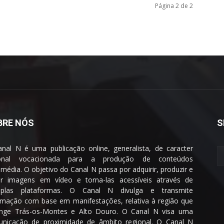
Página 2 de 2
BRE NÓS
S
nal N é uma publicação online, generalista, de caracter
ional vocacionada para a produção de conteúdos
imédia. O objetivo do Canal N passa por adquirir, produzir e
ar imagens em vídeo e torna-las acessíveis através de
tiplas plataformas. O Canal N divulga e transmite
rmação com base em manifestações, relativa à região que
nge Trás-os-Montes e Alto Douro. O Canal N visa uma
nicação de proximidade de âmbito regional. O Canal N