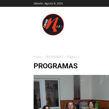
Sábado, Agosto 8, 2026
Canal
N
–
Notícias
–
Trás-
os-
Montes
e
Início
PROGRAMAS
Página 2
Alto
PROGRAMAS
Douro