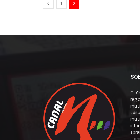
1
2
SO
O Ca
reg
mult
edit
múl
info
abra
comu