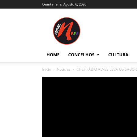
Quinta-feira, Agosto 6, 2026
Canal
N
–
Notícias
–
Trás-
HOME
CONCELHOS
CULTURA
os-
Montes
Início
Notícias
CHEF FÁBIO ALVES LEVA OS SABOR
e
Alto
Douro