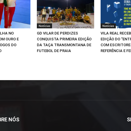
Notícias
Notícias
ILHA NO
GD VILAR DE PERDIZES
VILA REAL RECEB
OM OURO E
CONQUISTA PRIMEIRA EDIÇÃO
EDIÇÃO DO “ENT
JOGOS DO
DA TAÇA TRANSMONTANA DE
COM ESCRITORE
O
FUTEBOL DE PRAIA
REFERÊNCIA E FE
BRE NÓS
S