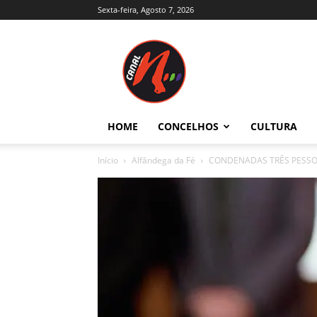
Sexta-feira, Agosto 7, 2026
Canal
N
–
Notícias
–
Trás-
HOME
CONCELHOS
CULTURA
os-
Montes
Início
Alfândega da Fé
CONDENADAS TRÊS PESSO
e
Alto
Douro