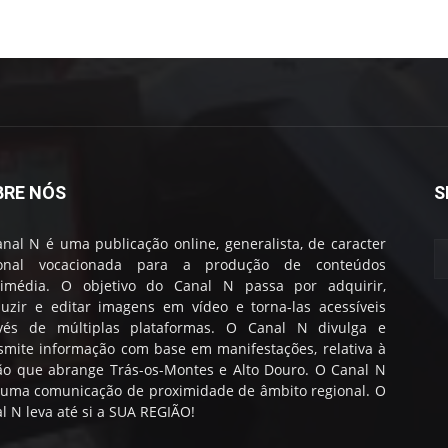
BRE NÓS
S
nal N é uma publicação online, generalista, de caracter
ional vocacionada para a produção de conteúdos
timédia. O objetivo do Canal N passa por adquirir,
uzir e editar imagens em vídeo e torna-las acessíveis
avés de múltiplas plataformas. O Canal N divulga e
smite informação com base em manifestações, relativa à
ão que abrange Trás-os-Montes e Alto Douro. O Canal N
 uma comunicação de proximidade de âmbito regional. O
l N leva até si a SUA REGIÃO!