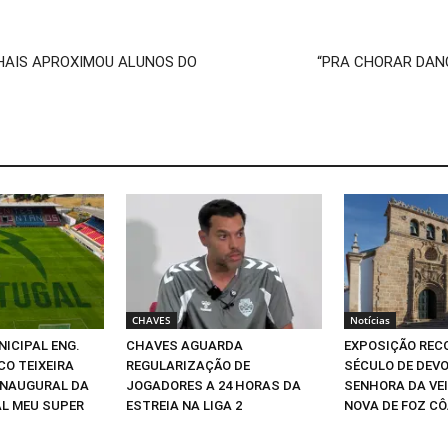
LHAIS APROXIMOU ALUNOS DO
“PRA CHORAR DAN
CHAVES
Notícias
NICIPAL ENG.
CHAVES AGUARDA
EXPOSIÇÃO REC
O TEIXEIRA
REGULARIZAÇÃO DE
SÉCULO DE DEV
INAUGURAL DA
JOGADORES A 24 HORAS DA
SENHORA DA VEI
L MEU SUPER
ESTREIA NA LIGA 2
NOVA DE FOZ C