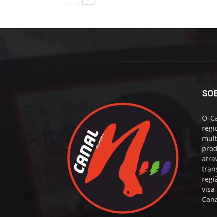
SO
O Ca
reg
mul
prod
atr
tran
regi
visa
Cana