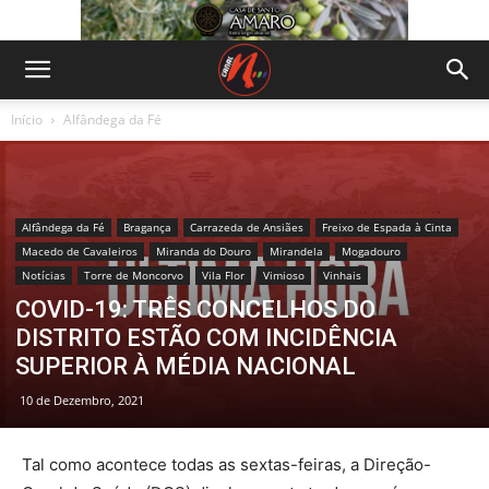
Início
Alfândega da Fé
Alfândega da Fé
Bragança
Carrazeda de Ansiães
Freixo de Espada à Cinta
Macedo de Cavaleiros
Miranda do Douro
Mirandela
Mogadouro
Notícias
Torre de Moncorvo
Vila Flor
Vimioso
Vinhais
COVID-19: TRÊS CONCELHOS DO
DISTRITO ESTÃO COM INCIDÊNCIA
SUPERIOR À MÉDIA NACIONAL
10 de Dezembro, 2021
Tal como acontece todas as sextas-feiras, a Direção-