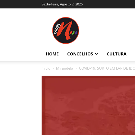
Sexta-feira, Agosto 7, 2026
Canal
N
–
Notícias
–
Trás-
HOME
CONCELHOS
CULTURA
os-
Montes
Início
Mirandela
COVID-19: SURTO EM LAR DE I
e
Alto
Douro