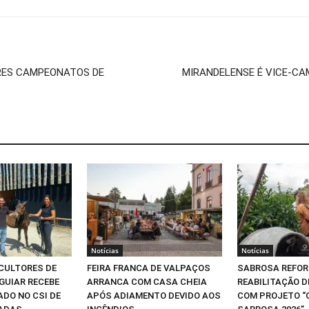
RES CAMPEONATOS DE
MIRANDELENSE É VICE-CA
Notícias
Notícias
ICULTORES DE
FEIRA FRANCA DE VALPAÇOS
SABROSA REFOR
GUIAR RECEBE
ARRANCA COM CASA CHEIA
REABILITAÇÃO 
DO NO CSI DE
APÓS ADIAMENTO DEVIDO AOS
COM PROJETO “