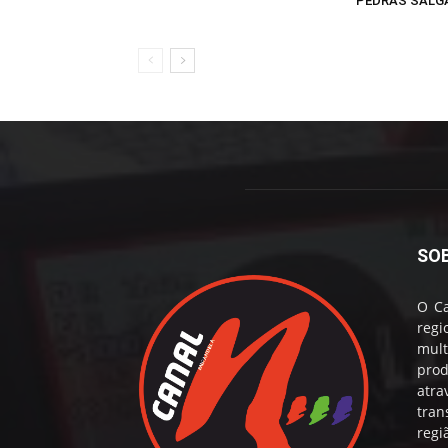
PEDRAS SALG
SO
O Ca
reg
mul
prod
atr
tran
regi