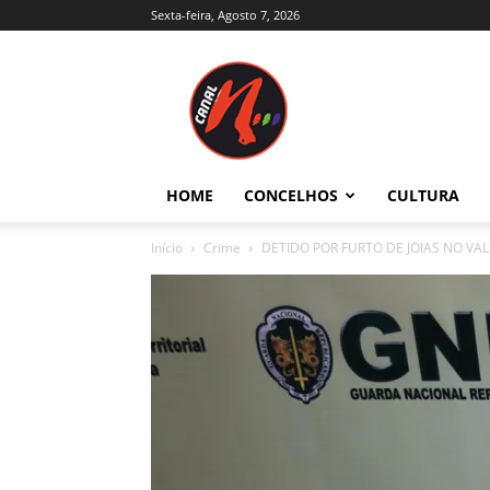
Sexta-feira, Agosto 7, 2026
Canal
N
–
Notícias
–
Trás-
HOME
CONCELHOS
CULTURA
os-
Montes
Início
Crime
DETIDO POR FURTO DE JOIAS NO VALO
e
Alto
Douro