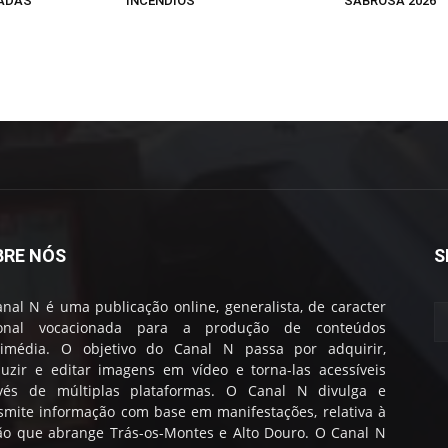
ADAS
INCÊNDIOS
SABROSA 2026”
BRE NÓS
S
nal N é uma publicação online, generalista, de caracter
ional vocacionada para a produção de conteúdos
timédia. O objetivo do Canal N passa por adquirir,
uzir e editar imagens em vídeo e torna-las acessíveis
avés de múltiplas plataformas. O Canal N divulga e
smite informação com base em manifestações, relativa à
ão que abrange Trás-os-Montes e Alto Douro. O Canal N