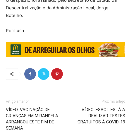
O despacho foi assinado pelo secretário de Estado da
Descentralização e da Administração Local, Jorge
Botelho.
Por:Lusa
Artigo anterior
Próximo artigo
VÍDEO: VACINAÇÃO DE
VÍDEO: ESACT ESTÁ A
CRIANÇAS EM MIRANDELA
REALIZAR TESTES
ARRANCOU ESTE FIM DE
GRATUITOS À COVID-19
SEMANA