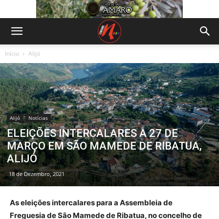
Início
Alijó
Alijó
Notícias
ELEIÇÕES INTERCALARES A 27 DE
MARÇO EM SÃO MAMEDE DE RIBATUA,
ALIJÓ
18 de Dezembro, 2021
As eleições intercalares para a Assembleia de
Freguesia de São Mamede de Ribatua, no concelho de