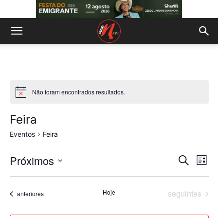
Não foram encontrados resultados.
Aviso
Feira
Eventos
Feira
Próximos
Na
Naveg
Pesquisar
Lista
de
Selecione
de
a
vis
Eventos
Hoje
seguintes
Eventos
data.
anteriores
pesqui
de
e