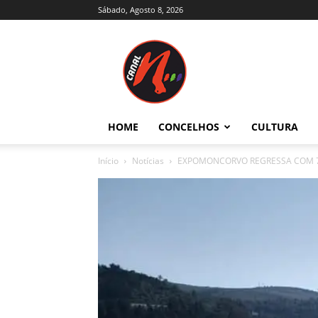
Sábado, Agosto 8, 2026
Canal
N
–
Notícias
–
Trás-
HOME
CONCELHOS
CULTURA
os-
Montes
Início
Notícias
EXPOMONCORVO REGRESSA COM 7
e
Alto
Douro