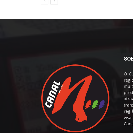
SO
O Ca
reg
mul
prod
atr
tran
regi
visa
Cana