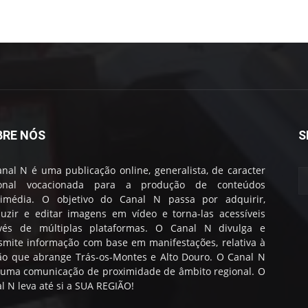
BRE NÓS
S
nal N é uma publicação online, generalista, de caracter
ional vocacionada para a produção de conteúdos
timédia. O objetivo do Canal N passa por adquirir,
uzir e editar imagens em vídeo e torna-las acessíveis
avés de múltiplas plataformas. O Canal N divulga e
smite informação com base em manifestações, relativa à
ão que abrange Trás-os-Montes e Alto Douro. O Canal N
 uma comunicação de proximidade de âmbito regional. O
l N leva até si a SUA REGIÃO!