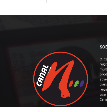
SO
O Ca
reg
mul
prod
atr
tran
regi
visa
Cana