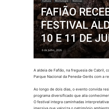
Cultura
Montalegre
Notícias
FAFIÃO RECE
FESTIVAL ALD
10 E 11 DE J
6 de Julho, 2026
A aldeia de Fafião, na freguesia de Cabril,
Parque Nacional da Peneda-Gerês com a real
Ao longo de dois dias, o evento convida res
programa diversificado que alia conhecimento
O festival integra caminhadas interpretati
imersiva que valoriza o património ambient