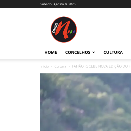
Sábado, Agosto 8, 2026
Canal
N
–
Notícias
–
Trás-
HOME
CONCELHOS
CULTURA
os-
Montes
Início
Cultura
FAFIÃO RECEBE NOVA EDIÇÃO DO FE
e
Alto
Douro