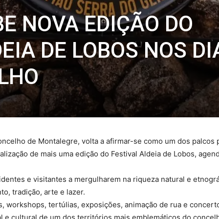
BE NOVA EDIÇÃO DO
EIA DE LOBOS NOS DI
ULHO
 concelho de Montalegre, volta a afirmar-se como um dos palcos p
ização de mais uma edição do Festival Aldeia de Lobos, agendad
identes e visitantes a mergulharem na riqueza natural e etnogr
, tradição, arte e lazer.
vas, workshops, tertúlias, exposições, animação de rua e conce
al e cultural de um dos territórios mais emblemáticos do conce