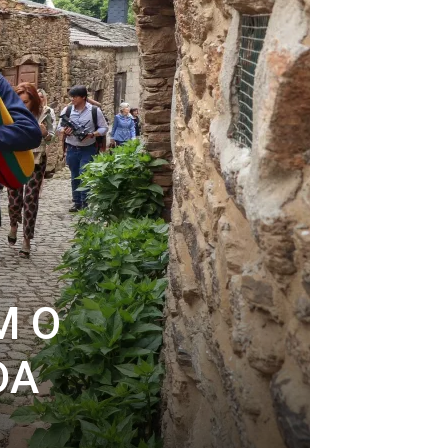
M O
DA