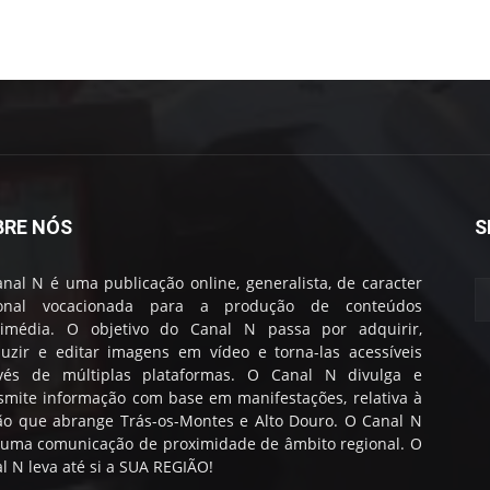
BRE NÓS
S
nal N é uma publicação online, generalista, de caracter
ional vocacionada para a produção de conteúdos
timédia. O objetivo do Canal N passa por adquirir,
uzir e editar imagens em vídeo e torna-las acessíveis
avés de múltiplas plataformas. O Canal N divulga e
smite informação com base em manifestações, relativa à
ão que abrange Trás-os-Montes e Alto Douro. O Canal N
 uma comunicação de proximidade de âmbito regional. O
l N leva até si a SUA REGIÃO!