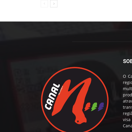
SO
O Ca
reg
mul
prod
atr
tran
regi
visa
Cana