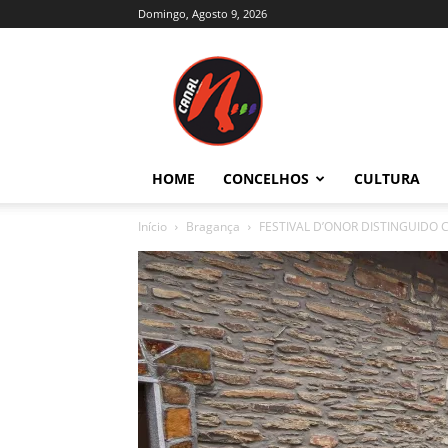
Domingo, Agosto 9, 2026
Canal
N
–
Notícias
–
Trás-
HOME
CONCELHOS
CULTURA
os-
Montes
Início
Bragança
FESTIVAL D’ONOR DISTINGUIDO 
e
Alto
Douro