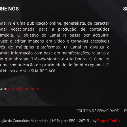
BRE NÓS
S
nal N é uma publicação online, generalista, de caracter
ional vocacionada para a produção de conteúdos
timédia. O objetivo do Canal N passa por adquirir,
uzir e editar imagens em vídeo e torna-las acessíveis
avés de múltiplas plataformas. O Canal N divulga e
smite informação com base em manifestações, relativa à
ão que abrange Trás-os-Montes e Alto Douro. O Canal N
 uma comunicação de proximidade de âmbito regional. O
l N leva até si a SUA REGIÃO!
ato:
geral@canaln.tv
POLÍTICA DE PRIVACIDADE
E
dução de Conteúdos Multimédia | Nª Registo ERC: 126715 | by
Purple Profile