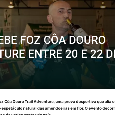
EBE FOZ CÔA DOURO
URE ENTRE 20 E 22 D
Foz Côa Douro Trail Adventure, uma prova desportiva que alia 
 espetáculo natural das amendoeiras em flor. O evento decorre
za de vários pontos do país.