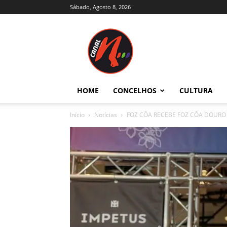
Sábado, Agosto 8, 2026
Canal
N
–
Notícias
–
Trás-
HOME
CONCELHOS
CULTURA
os-
Montes
Início
Notícias
FOZ CÔA RECEBE FOZ CÔA DOURO T
e
Alto
Douro