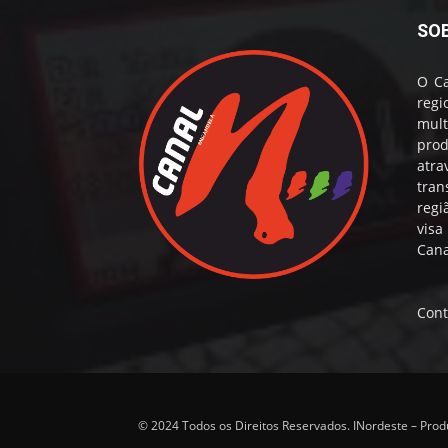
SO
O Ca
reg
mul
prod
atr
tran
regi
visa
Cana
Cont
© 2024 Todos os Direitos Reservados. INordeste – Pro