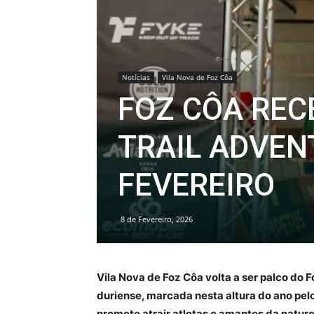
Notícias
Vila Nova de Foz Côa
FOZ CÔA REC
TRAIL ADVENT
FEVEREIRO
8 de Fevereiro, 2026
Vila Nova de Foz Côa volta a ser palco do 
duriense, marcada nesta altura do ano pelo
promete atrair atletas e amantes da nature