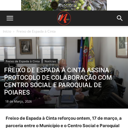
Início
Freixo de Espada à Cinta
Freixo de Espada à Cinta
Notícias
FREIXO DE ESPADA À CINTA ASSINA
PROTOCOLO DE COLABORAÇÃO COM
CENTRO SOCIAL E PAROQUIAL DE
POIARES
18 de Março, 2026
Freixo de Espada à Cinta reforçou ontem, 17 de março, a
parceria entre o Município e o Centro Social e Paroquial