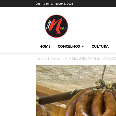
Quinta-feira, Agosto 6, 2026
Canal
N
–
Notícias
–
Trás-
HOME
CONCELHOS
CULTURA
os-
Montes
Início
Notícias
FUMEIRO GERA EM VINHAIS MAIS 
e
Alto
Douro