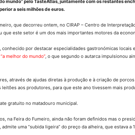
 do mundo” pelo TasteAtlas, juntamente com os restantes enchi
erior a seis milhões de euros.
umeiro, que decorreu ontem, no CIRAP – Centro de Interpretaçã
lou que este setor é um dos mais importantes motores da econo
 conhecido por destacar especialidades gastronómicas locais 
o “a melhor do mundo”
, o que segundo o autarca impulsionou ai
es, através de ajudas diretas à produção e à criação de porcos
 leitões aos produtores, para que este ano tivessem mais produ
ate gratuito no matadouro municipal.
s, na Feira do Fumeiro, ainda não foram definidos mas o presi
 admite uma “subida ligeira” do preço da alheira, que estava a