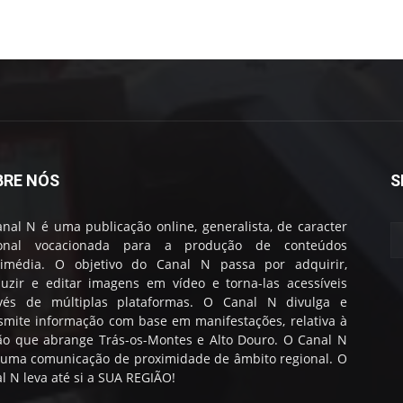
BRE NÓS
S
nal N é uma publicação online, generalista, de caracter
ional vocacionada para a produção de conteúdos
timédia. O objetivo do Canal N passa por adquirir,
uzir e editar imagens em vídeo e torna-las acessíveis
avés de múltiplas plataformas. O Canal N divulga e
smite informação com base em manifestações, relativa à
ão que abrange Trás-os-Montes e Alto Douro. O Canal N
 uma comunicação de proximidade de âmbito regional. O
l N leva até si a SUA REGIÃO!