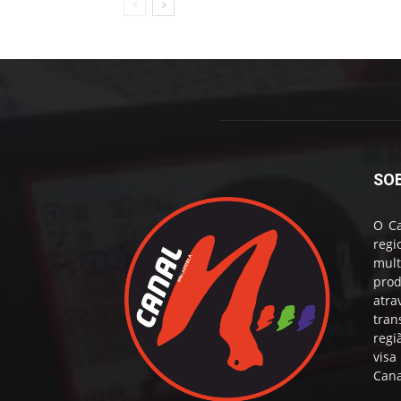
SO
O Ca
reg
mul
prod
atr
tran
regi
visa
Cana