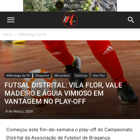
Início
Alfândega da Fé
Alfândega da Fé
Desporto
Mirandela
Notícias
Vila Flor
FUTSAL DISTRITAL: VILA FLOR, VALE
MADEIRO E ÁGUIA VIMIOSO EM
VANTAGEM NO PLAY-OFF
8 de Março, 2020
Começou este fim-de-semana o play-off do Campeonato
Distrital da Associação de Futebol de Bragança.