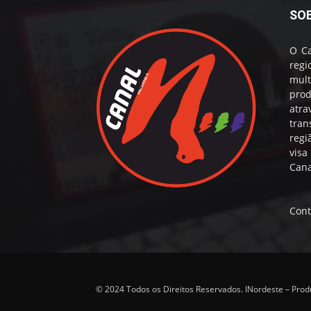
SO
O Ca
reg
mul
prod
atr
tran
regi
visa
Cana
Cont
© 2024 Todos os Direitos Reservados. INordeste – Pro