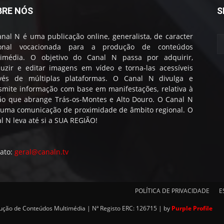
BRE NÓS
S
nal N é uma publicação online, generalista, de caracter
ional vocacionada para a produção de conteúdos
timédia. O objetivo do Canal N passa por adquirir,
uzir e editar imagens em vídeo e torna-las acessíveis
avés de múltiplas plataformas. O Canal N divulga e
smite informação com base em manifestações, relativa à
ão que abrange Trás-os-Montes e Alto Douro. O Canal N
 uma comunicação de proximidade de âmbito regional. O
l N leva até si a SUA REGIÃO!
ato:
geral@canaln.tv
POLÍTICA DE PRIVACIDADE
E
dução de Conteúdos Multimédia | Nª Registo ERC: 126715 | by
Purple Profile