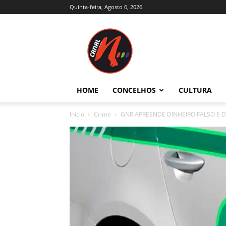
Quinta-feira, Agosto 6, 2026
Canal
N
–
Notícias
–
Trás-
HOME
CONCELHOS
CULTURA
os-
Montes
Início
Crime
GNR APREENDE DINHEIRO FALSO E 
e
Alto
Douro