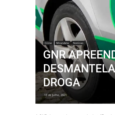
Crime
Mirandela
Notícias
GNR APREEND
DESMANTELA 
DROGA
13 de Julho, 2021