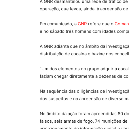
A GNR desmantelou uma rede de tráfico de d
operação, que levou, ainda, à apreensão de 
Em comunicado, a
GNR
refere que o
Comand
e no sábado três homens com idades compre
A GNR adianta que no âmbito da investigaçã
distribuição de cocaína e haxixe nos concel
“Um dos elementos do grupo adquiria cocaí
faziam chegar diretamente a dezenas de co
Na sequência das diligências de investiga
dos suspeitos e na apreensão de diverso ma
No âmbito da ação foram apreendidas 80 dos
falsos, seis armas de fogo, 74 munições de 
armazenamento de informação digital e vár