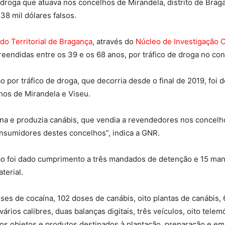
roga que atuava nos concelhos de Mirandela, distrito de Braga
38 mil dólares falsos.
o Territorial de Bragança
, através do
Núcleo de Investigação C
endidas entre os 39 e os 68 anos, por tráfico de droga no con
o por tráfico de droga, que decorria desde o final de 2019, fo
hos de Mirandela e Viseu.
na e produzia canábis, que vendia a revendedores nos concelho
nsumidores destes concelhos”, indica a GNR.
ção foi dado cumprimento a três mandados de detenção e 15 ma
terial.
es de cocaína, 102 doses de canábis, oito plantas de canábis,
vários calibres, duas balanças digitais, três veículos, oito te
ios objetos e produtos destinados à plantação, preparação e e