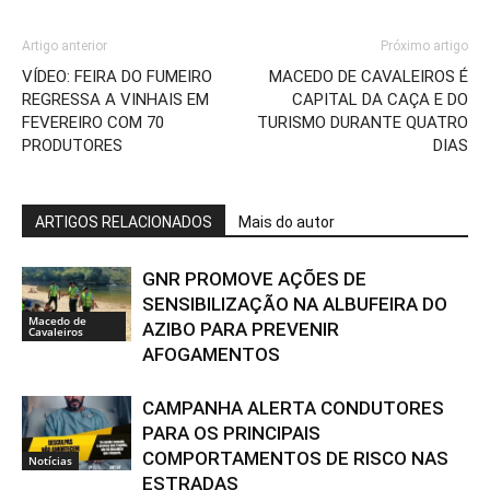
Artigo anterior
Próximo artigo
VÍDEO: FEIRA DO FUMEIRO
MACEDO DE CAVALEIROS É
REGRESSA A VINHAIS EM
CAPITAL DA CAÇA E DO
FEVEREIRO COM 70
TURISMO DURANTE QUATRO
PRODUTORES
DIAS
ARTIGOS RELACIONADOS
Mais do autor
GNR PROMOVE AÇÕES DE
SENSIBILIZAÇÃO NA ALBUFEIRA DO
Macedo de
AZIBO PARA PREVENIR
Cavaleiros
AFOGAMENTOS
CAMPANHA ALERTA CONDUTORES
PARA OS PRINCIPAIS
COMPORTAMENTOS DE RISCO NAS
Notícias
ESTRADAS