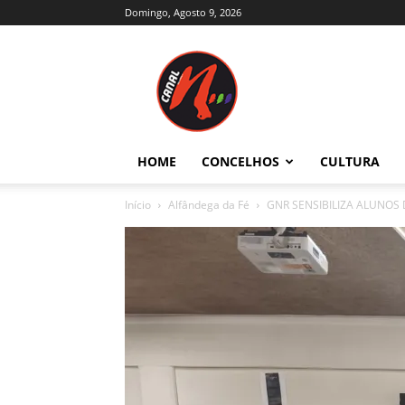
Domingo, Agosto 9, 2026
Canal
N
–
Notícias
–
Trás-
HOME
CONCELHOS
CULTURA
os-
Montes
Início
Alfândega da Fé
GNR SENSIBILIZA ALUNOS 
e
Alto
Douro