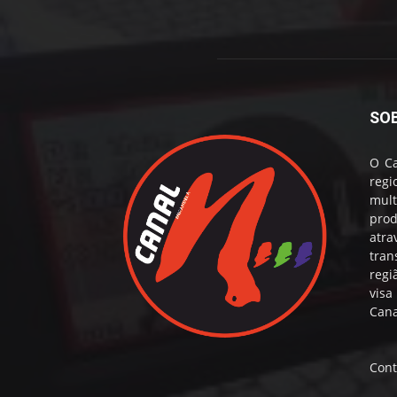
SO
O Ca
reg
mul
prod
atr
tran
regi
visa
Cana
Cont