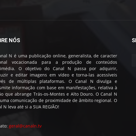
BRE NÓS
S
nal N é uma publicação online, generalista, de caracter
ional vocacionada para a produção de conteúdos
timédia. O objetivo do Canal N passa por adquirir,
uzir e editar imagens em vídeo e torna-las acessíveis
avés de múltiplas plataformas. O Canal N divulga e
smite informação com base em manifestações, relativa à
ão que abrange Trás-os-Montes e Alto Douro. O Canal N
 uma comunicação de proximidade de âmbito regional. O
l N leva até si a SUA REGIÃO!
ato:
geral@canaln.tv