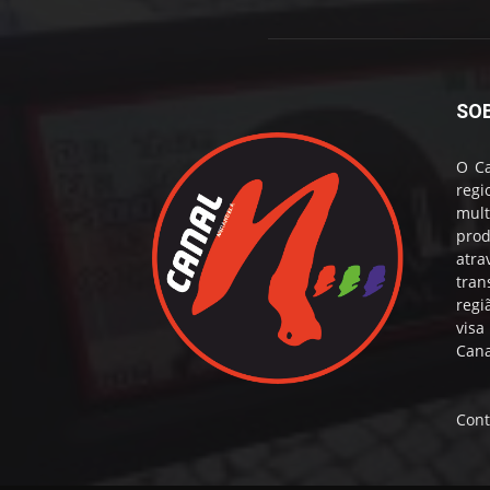
SO
O Ca
reg
mul
prod
atr
tran
regi
visa
Cana
Cont