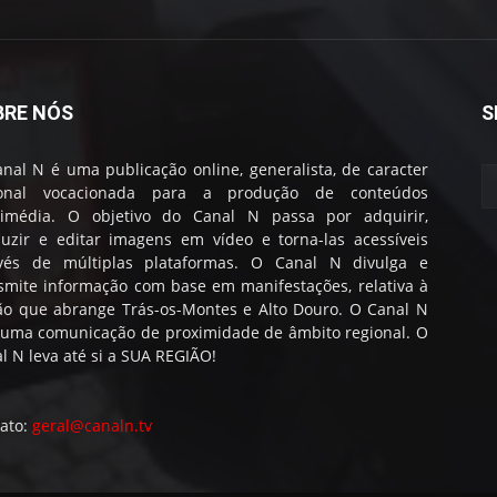
BRE NÓS
S
nal N é uma publicação online, generalista, de caracter
ional vocacionada para a produção de conteúdos
timédia. O objetivo do Canal N passa por adquirir,
uzir e editar imagens em vídeo e torna-las acessíveis
avés de múltiplas plataformas. O Canal N divulga e
smite informação com base em manifestações, relativa à
ão que abrange Trás-os-Montes e Alto Douro. O Canal N
 uma comunicação de proximidade de âmbito regional. O
l N leva até si a SUA REGIÃO!
ato:
geral@canaln.tv