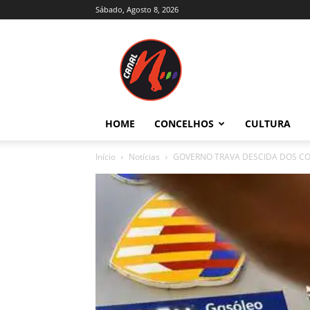
Sábado, Agosto 8, 2026
Canal
N
–
Notícias
–
Trás-
HOME
CONCELHOS
CULTURA
os-
Montes
Início
Notícias
GOVERNO TRAVA DESCIDA DOS CO
e
Alto
Douro