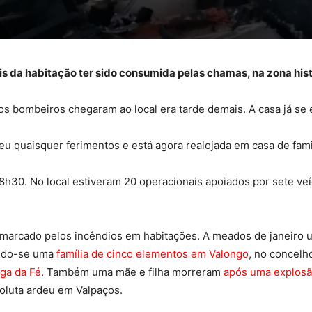
ois da habitação ter sido consumida pelas chamas, na zona his
os bombeiros chegaram ao local era tarde demais. A casa já se 
eu quaisquer ferimentos e está agora realojada em casa de fami
8h30. No local estiveram 20 operacionais apoiados por sete veí
 marcado pelos incêndios em habitações. A meados de janeiro
uindo-se uma
família de cinco elementos em Valongo
, no concelh
ega da Fé
. Também uma mãe e filha morreram
após uma explosã
oluta ardeu em Valpaços.