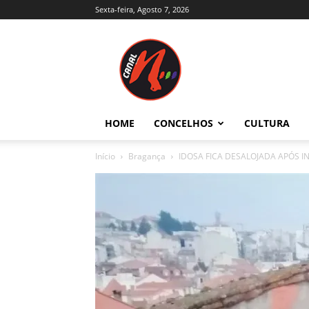
Sexta-feira, Agosto 7, 2026
Canal
N
–
Notícias
–
Trás-
HOME
CONCELHOS
CULTURA
os-
Montes
Início
Bragança
IDOSA FICA DESALOJADA APÓS 
e
Alto
Douro