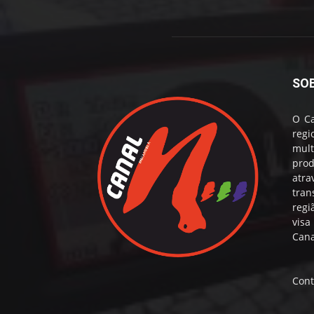
SO
O Ca
reg
mul
prod
atr
tran
regi
visa
Cana
Cont