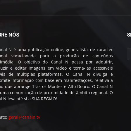
BRE NÓS
S
nal N é uma publicação online, generalista, de caracter
ional vocacionada para a produção de conteúdos
timédia. O objetivo do Canal N passa por adquirir,
uzir e editar imagens em vídeo e torna-las acessíveis
avés de múltiplas plataformas. O Canal N divulga e
smite informação com base em manifestações, relativa à
ão que abrange Trás-os-Montes e Alto Douro. O Canal N
 uma comunicação de proximidade de âmbito regional. O
l N leva até si a SUA REGIÃO!
ato:
geral@canaln.tv