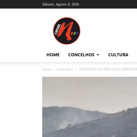
Sábado, Agosto 8, 2026
Canal
N
–
Notícias
–
Trás-
HOME
CONCELHOS
CULTURA
os-
Montes
Início
Incêndios
INCÊNDIO EM FRECHAS, MIRANDE
e
Alto
Douro