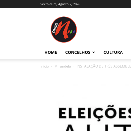
Sexta-feira, Agosto 7, 2026
Canal
N
–
Notícias
–
Trás-
HOME
CONCELHOS
CULTURA
os-
Montes
Início
Mirandela
INSTALAÇÃO DE TRÊS ASSEMBLEI
e
Alto
Douro