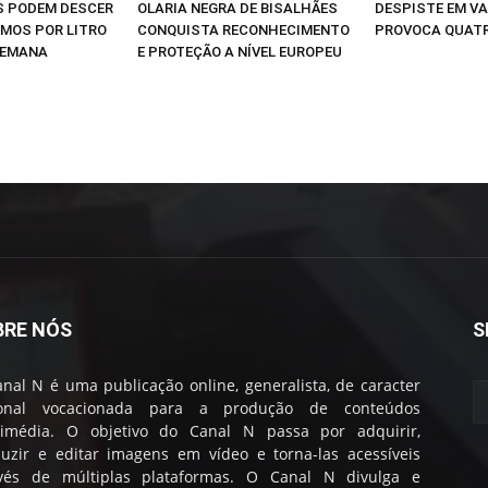
S PODEM DESCER
OLARIA NEGRA DE BISALHÃES
DESPISTE EM V
IMOS POR LITRO
CONQUISTA RECONHECIMENTO
PROVOCA QUATR
SEMANA
E PROTEÇÃO A NÍVEL EUROPEU
BRE NÓS
S
nal N é uma publicação online, generalista, de caracter
ional vocacionada para a produção de conteúdos
timédia. O objetivo do Canal N passa por adquirir,
uzir e editar imagens em vídeo e torna-las acessíveis
avés de múltiplas plataformas. O Canal N divulga e