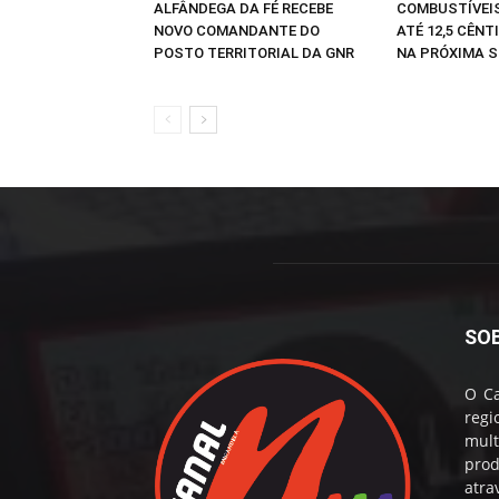
ALFÂNDEGA DA FÉ RECEBE
COMBUSTÍVEI
NOVO COMANDANTE DO
ATÉ 12,5 CÊNT
POSTO TERRITORIAL DA GNR
NA PRÓXIMA 
SO
O Ca
reg
mul
prod
atr