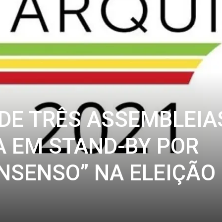
DE TRÊS ASSEMBLEIA
A EM STAND-BY POR
ONSENSO” NA ELEIÇÃO