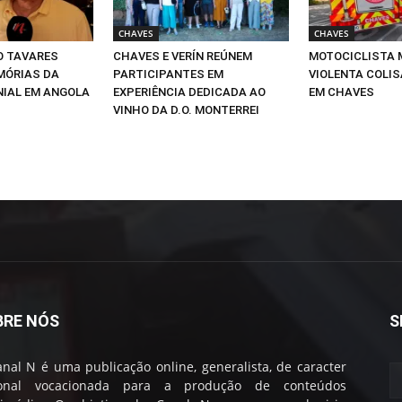
CHAVES
CHAVES
IO TAVARES
CHAVES E VERÍN REÚNEM
MOTOCICLISTA 
MÓRIAS DA
PARTICIPANTES EM
VIOLENTA COLIS
NIAL EM ANGOLA
EXPERIÊNCIA DEDICADA AO
EM CHAVES
VINHO DA D.O. MONTERREI
BRE NÓS
S
nal N é uma publicação online, generalista, de caracter
ional vocacionada para a produção de conteúdos