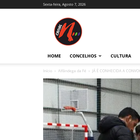
Sexta-feira, Agosto 7, 2026
Canal
N
–
Notícias
–
Trás-
HOME
CONCELHOS
CULTURA
os-
Montes
Início
Alfândega da Fé
JÁ É CONHECIDA A CONVOCA
e
Alto
Douro