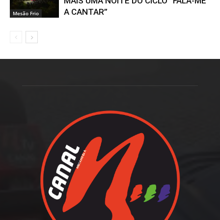
MAIS UMA NOITE DO CICLO “FALA-ME
A CANTAR”
Mesão Frio