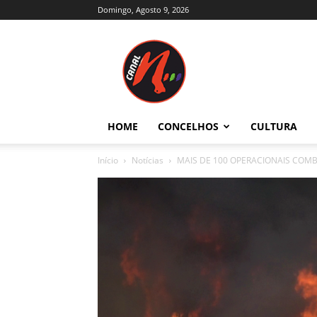
Domingo, Agosto 9, 2026
Canal
N
–
Notícias
–
Trás-
HOME
CONCELHOS
CULTURA
os-
Montes
Início
Notícias
MAIS DE 100 OPERACIONAIS COMB
e
Alto
Douro