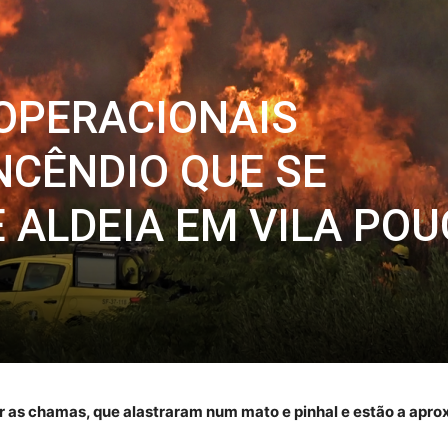
 OPERACIONAIS
CÊNDIO QUE SE
 ALDEIA EM VILA PO
 as chamas, que alastraram num mato e pinhal e estão a apro