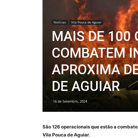
Notícias
Vila Pouca de Aguiar
MAIS DE 100
COMBATEM IN
APROXIMA DE
DE AGUIAR
16 de Setembro, 2024
São 126 operacionais que estão a combater
Vila Pouca de Aguiar.