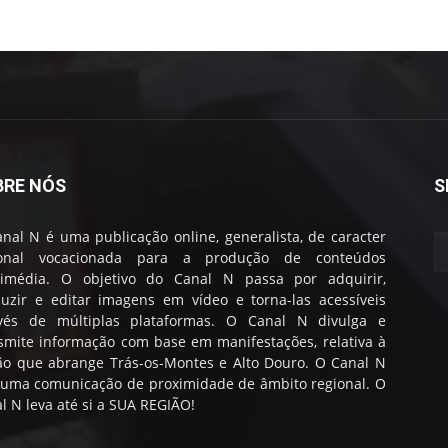
BRE NÓS
S
nal N é uma publicação online, generalista, de caracter
ional vocacionada para a produção de conteúdos
timédia. O objetivo do Canal N passa por adquirir,
uzir e editar imagens em vídeo e torna-las acessíveis
avés de múltiplas plataformas. O Canal N divulga e
smite informação com base em manifestações, relativa à
ão que abrange Trás-os-Montes e Alto Douro. O Canal N
 uma comunicação de proximidade de âmbito regional. O
l N leva até si a SUA REGIÃO!