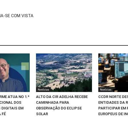
MA-SE COM VISTA
Notícias
Notícias
RME ATUA NO 1.º
ALTO DA CIR ADELHA RECEBE
CCDR NORTE DE
CIONAL DOS
CAMINHADA PARA
ENTIDADES DA R
 DIGITAIS EM
OBSERVAÇÃO DO ECLIPSE
PARTICIPAR EM
 FÉ
SOLAR
EUROPEUS DE I