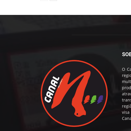
SO
O Ca
reg
mul
prod
atr
tran
regi
visa
Cana