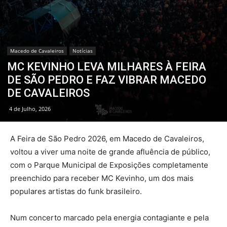
Macedo de Cavaleiros
Notícias
MC KEVINHO LEVA MILHARES À FEIRA
DE SÃO PEDRO E FAZ VIBRAR MACEDO
DE CAVALEIROS
4 de Julho, 2026
A Feira de São Pedro 2026, em Macedo de Cavaleiros,
voltou a viver uma noite de grande afluência de público,
com o Parque Municipal de Exposições completamente
preenchido para receber MC Kevinho, um dos mais
populares artistas do funk brasileiro.
Num concerto marcado pela energia contagiante e pela