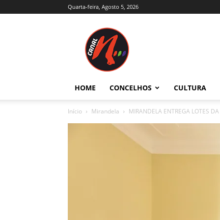
Quarta-feira, Agosto 5, 2026
Canal
N
–
Notícias
–
Trás-
HOME
CONCELHOS
CULTURA
os-
Montes
Início
Mirandela
MIRANDELA ENTREGA LOTES DA 
e
Alto
Douro