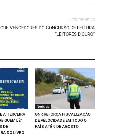
Próximo artigo
NGUE VENCEDORES DO CONCURSO DE LEITURA
“LEITORES D’OURO”
Notícias
E A TERCEIRA
GNR REFORÇA FISCALIZAÇÃO
RE QUEM LÊ”
DE VELOCIDADE EM TODO O
S DE
PAÍS ATÉ 9 DE AGOSTO
IRA DO LIVRO