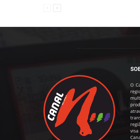
SO
O Ca
reg
mul
prod
atr
tran
regi
visa
Cana