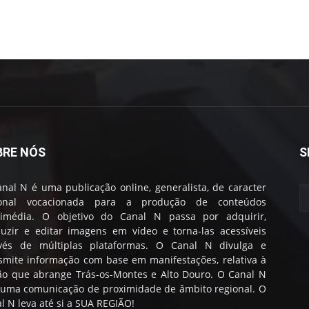
BRE NÓS
S
nal N é uma publicação online, generalista, de caracter
ional vocacionada para a produção de conteúdos
timédia. O objetivo do Canal N passa por adquirir,
uzir e editar imagens em vídeo e torna-las acessíveis
avés de múltiplas plataformas. O Canal N divulga e
smite informação com base em manifestações, relativa à
ão que abrange Trás-os-Montes e Alto Douro. O Canal N
 uma comunicação de proximidade de âmbito regional. O
l N leva até si a SUA REGIÃO!