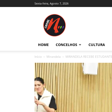
Sexta-feira, Agosto 7, 2026
Canal
N
–
Notícias
–
Trás-
HOME
CONCELHOS
CULTURA
os-
Montes
Início
Mirandela
MIRANDELA RECEBE ESTUDANTE
e
Alto
Douro