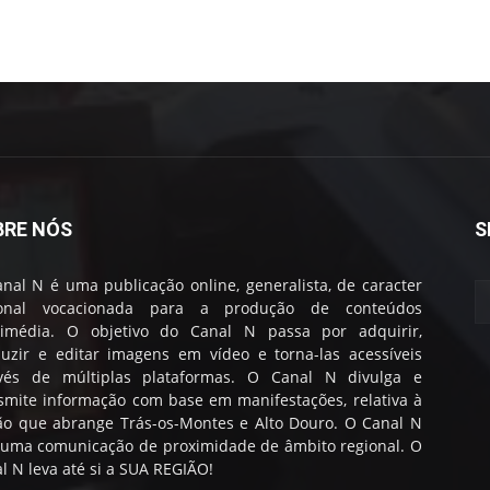
BRE NÓS
S
nal N é uma publicação online, generalista, de caracter
ional vocacionada para a produção de conteúdos
timédia. O objetivo do Canal N passa por adquirir,
uzir e editar imagens em vídeo e torna-las acessíveis
avés de múltiplas plataformas. O Canal N divulga e
smite informação com base em manifestações, relativa à
ão que abrange Trás-os-Montes e Alto Douro. O Canal N
 uma comunicação de proximidade de âmbito regional. O
l N leva até si a SUA REGIÃO!