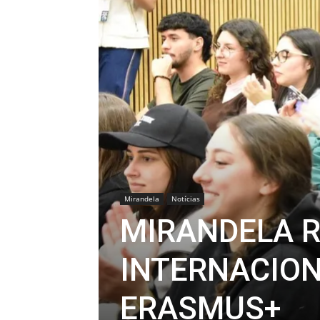
Mirandela
Notícias
MIRANDELA 
INTERNACION
ERASMUS+