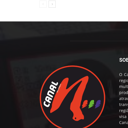
SO
O Ca
reg
mul
prod
atr
tran
regi
visa
Cana