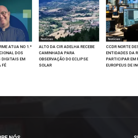
Notícias
Notícias
RME ATUA NO 1.º
ALTO DA CIR ADELHA RECEBE
CCDR NORTE DE
CIONAL DOS
CAMINHADA PARA
ENTIDADES DA R
 DIGITAIS EM
OBSERVAÇÃO DO ECLIPSE
PARTICIPAR EM
 FÉ
SOLAR
EUROPEUS DE I
BRE NÓS
S