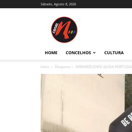
Sábado, Agosto 8, 2026
Canal
N
–
Notícias
–
Trás-
HOME
CONCELHOS
CULTURA
os-
Montes
Início
Desporto
MIRANDELENSE AJUDA PORTUGA
e
Alto
Douro