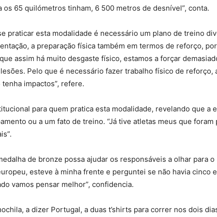
os 65 quilómetros tinham, 6 500 metros de desnível”, conta.
e praticar esta modalidade é necessário um plano de treino dive
mentação, a preparação física também em termos de reforço, po
que assim há muito desgaste físico, estamos a forçar demasiad
esões. Pelo que é necessário fazer trabalho físico de reforço, 
o tenha impactos”, refere.
stitucional para quem pratica esta modalidade, revelando que a
amento ou a um fato de treino. “Já tive atletas meus que foram
ais”.
edalha de bronze possa ajudar os responsáveis a olhar para o 
 europeu, esteve à minha frente e perguntei se não havia cinco
tado vamos pensar melhor”, confidencia.
mochila, a dizer Portugal, a duas t’shirts para correr nos dois d