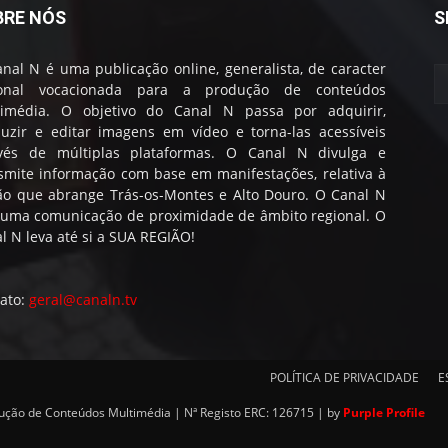
BRE NÓS
S
nal N é uma publicação online, generalista, de caracter
ional vocacionada para a produção de conteúdos
timédia. O objetivo do Canal N passa por adquirir,
uzir e editar imagens em vídeo e torna-las acessíveis
avés de múltiplas plataformas. O Canal N divulga e
smite informação com base em manifestações, relativa à
ão que abrange Trás-os-Montes e Alto Douro. O Canal N
 uma comunicação de proximidade de âmbito regional. O
l N leva até si a SUA REGIÃO!
ato:
geral@canaln.tv
POLÍTICA DE PRIVACIDADE
E
dução de Conteúdos Multimédia | Nª Registo ERC: 126715 | by
Purple Profile