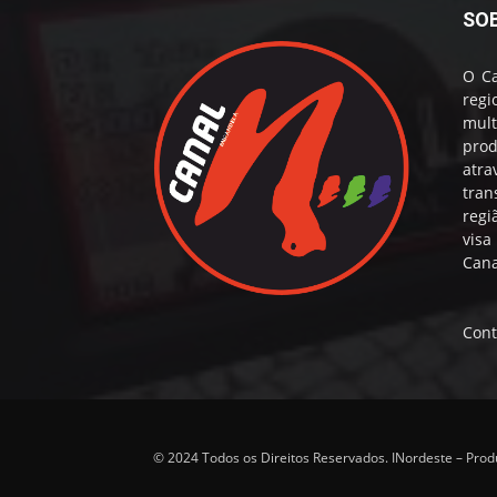
SO
O Ca
reg
mul
prod
atr
tran
regi
visa
Cana
Cont
© 2024 Todos os Direitos Reservados. INordeste – Pro