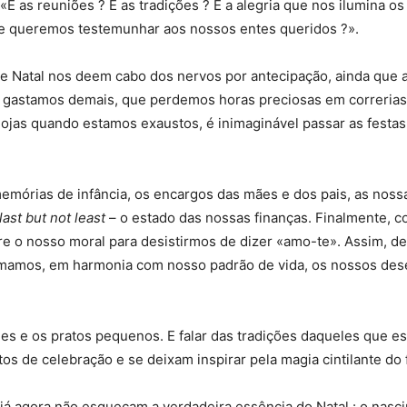
 «E as reuniões ? E as tradições ? E a alegria que nos ilumina
ue queremos testemunhar aos nossos entes queridos ?».
de Natal nos deem cabo dos nervos por antecipação, ainda que 
gastamos demais, que perdemos horas preciosas em correrias 
lojas quando estamos exaustos, é inimaginável passar as festas
mórias de infância, os encargos das mães e dos pais, as nossa
last but not least
– o estado das nossas finanças. Finalmente, 
bre o nosso moral para desistirmos de dizer «amo-te». Assim, 
mamos, em harmonia com nosso padrão de vida, os nossos dese
s e os pratos pequenos. E falar das tradições daqueles que est
 de celebração e se deixam inspirar pela magia cintilante do 
. E já agora não esqueçam a verdadeira essência do Natal : o n