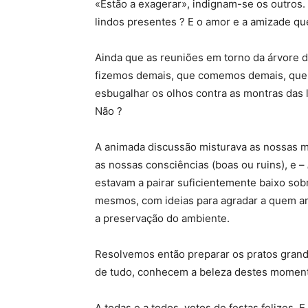
«Estão a exagerar», indignam-se os outros.
lindos presentes ? E o amor e a amizade q
Ainda que as reuniões em torno da árvore 
fizemos demais, que comemos demais, que 
esbugalhar os olhos contra as montras das 
Não ?
A animada discussão misturava as nossas me
as nossas consciências (boas ou ruins), e –
estavam a pairar suficientemente baixo so
mesmos, com ideias para agradar a quem a
a preservação do ambiente.
Resolvemos então preparar os pratos grande
de tudo, conhecem a beleza destes momentos
A todas e a todos, votos de festas felizes