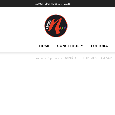
Sexta-feira, Agosto 7, 2026
Canal
N
–
Notícias
–
Trás-
HOME
CONCELHOS
CULTURA
os-
Montes
Início
Opinião
OPINIÃO: CELEBREMOS… APESAR D
e
Alto
Douro