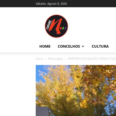
Sábado, Agosto 8, 2026
Canal
N
–
Notícias
–
Trás-
HOME
CONCELHOS
CULTURA
os-
Montes
Início
Mirandela
PARTIDO SOCIALISTA VENCE E
e
Alto
Douro