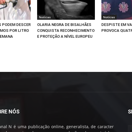
Notícias
Notícias
S PODEM DESCER
OLARIA NEGRA DE BISALHÃES
DESPISTE EM V
IMOS POR LITRO
CONQUISTA RECONHECIMENTO
PROVOCA QUATR
SEMANA
E PROTEÇÃO A NÍVEL EUROPEU
BRE NÓS
S
nal N é uma publicação online, generalista, de caracter