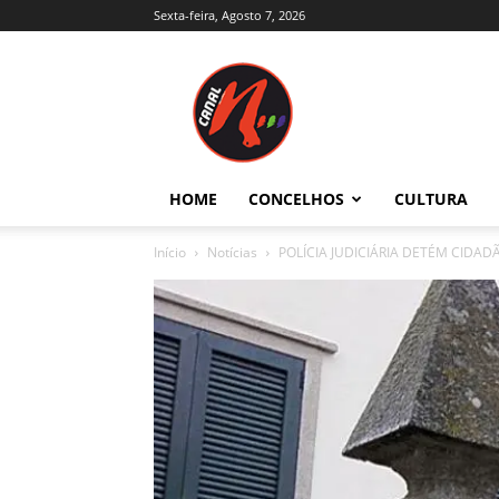
Sexta-feira, Agosto 7, 2026
Canal
N
–
Notícias
–
Trás-
HOME
CONCELHOS
CULTURA
os-
Montes
Início
Notícias
POLÍCIA JUDICIÁRIA DETÉM CIDAD
e
Alto
Douro