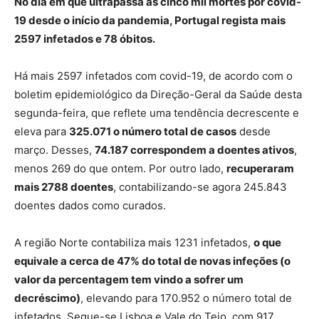
No dia em que ultrapassa as cinco mil mortes por covid-
19 desde o início da pandemia, Portugal regista mais
2597 infetados e 78 óbitos.
Há mais 2597 infetados com covid-19, de acordo com o
boletim epidemiológico da Direção-Geral da Saúde desta
segunda-feira, que reflete uma tendência decrescente e
eleva para
325.071 o número total de casos
desde
março. Desses,
74.187 correspondem a doentes ativos
,
menos 269 do que ontem. Por outro lado,
recuperaram
mais 2788 doentes
, contabilizando-se agora 245.843
doentes dados como curados.
A região Norte contabiliza mais 1231 infetados,
o que
equivale a cerca de 47% do total de novas infeções (o
valor da percentagem tem vindo a sofrer um
decréscimo)
, elevando para 170.952 o número total de
infetados. Segue-se Lisboa e Vale do Tejo, com 917