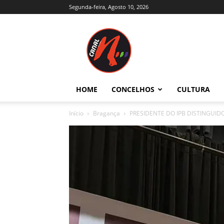
Segunda-feira, Agosto 10, 2026
Canal
N
–
Notícias
–
Trás-
HOME
CONCELHOS
CULTURA
os-
Montes
Início
Bragança
PRESIDENTE DO IPB DISTINGUID
e
Alto
Douro